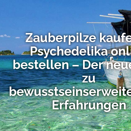
Zauberpilze kauf
Psychedelika onl
bestellen – Der ne
zu
bewusstseinserweit
Erfahrungen